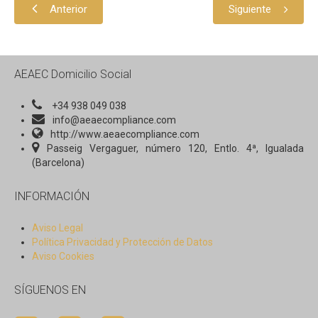
Revista AEAEC: N. 1: Julio 2016
Anterior
Siguiente
ACTUALIDAD
Decálogo Etico AEAEC
AEAEC Domicilio Social
+34 938 049 038
info@aeaecompliance.com
http://www.aeaecompliance.com
Passeig Vergaguer, número 120, Entlo. 4ª, Igualada
(Barcelona)
INFORMACIÓN
Aviso Legal
Política Privacidad y Protección de Datos
Aviso Cookies
SÍGUENOS EN