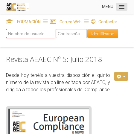
MENU
INICIO
FORMACIÓN
Correo Web
Contactar
Sobre AEAEC
Identificarse
DELEGACIONES
SOCIOS
Revista AEAEC Nº 5: Julio 2018
EUROPEAN COMPLIANCE & NEWS
Revista AEAEC: Nº 21 Julio 2026
Desde hoy tenéis a vuestra disposición el quinto
número de la revista on line editada por AEAEC, y
Revista AEAEC: Nº 20 Febrero 2026
dirigida a todos los profesionales del Compliance
Revista AEAEC: Nº 18 Enero 2025
Revista AEAEC: Nº 17 Julio 2024
Revista AEAEC: Nº 13 Julio 2022
Revista AEAEC: Nº 16 Enero 2024